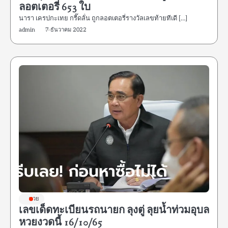
ลอตเตอรี่ 653 ใบ
นารา เครปกะเทย กรี๊ดลั่น ถูกลอตเตอรี่รางวัลเลขท้ายทีเดี […]
admin
7 ธันวาคม 2022
หวย
เลขเด็ดทะเบียนรถนายก ลุงตู่ ลุยน้ำท่วมอุบล
หวยงวดนี้ 16/10/65